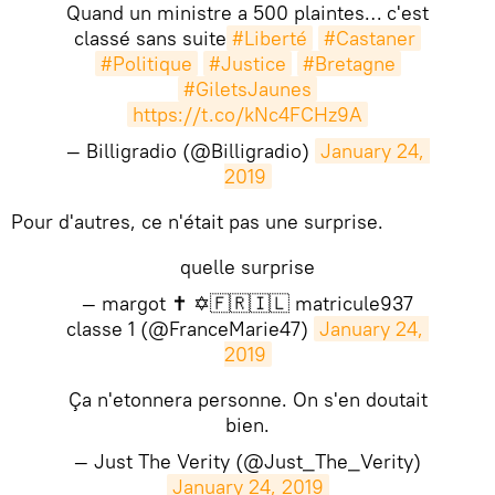
Quand un ministre a 500 plaintes… c'est
classé sans suite
#Liberté
#Castaner
#Politique
#Justice
#Bretagne
#GiletsJaunes
https://t.co/kNc4FCHz9A
— Billigradio (@Billigradio)
January 24, 
2019
Pour d'autres, ce n'était pas une surprise.
quelle surprise
— margot ✝️ ✡️🇫🇷🇮🇱 matricule937
classe 1 (@FranceMarie47)
January 24, 
2019
Ça n'etonnera personne. On s'en doutait
bien.
— Just The Verity (@Just_The_Verity)
January 24, 2019