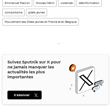
Emmanuel Macron
Nicolas Hénin
violences
désinformation
complotisme
gilets jaunes
Mouvement des Gilets jaunes en France et en Belgique
Suivez Sputnik sur
X
pour
ne jamais manquer les
actualités les plus
importantes
S’abonner