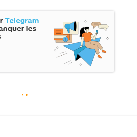
ur
Telegram
anquer les
s