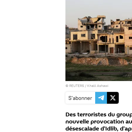
©
REUTERS
/ Khalil Ashawi
S'abonner
Des terroristes du grou
nouvelle provocation a
désescalade d'Idlib, d'ap