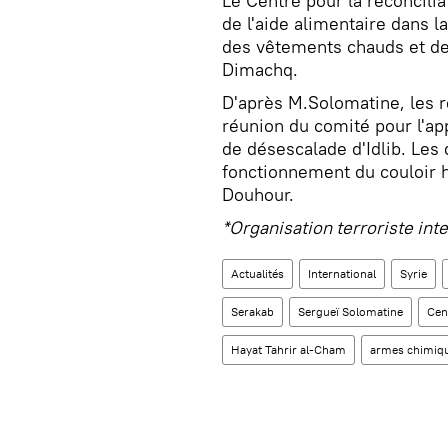
Le Centre pour la réconcilia
de l'aide alimentaire dans l
des vêtements chauds et de
Dimachq.
D'après M.Solomatine, les r
réunion du comité pour l'app
de désescalade d'Idlib. Les
fonctionnement du couloir h
Douhour.
*Organisation terroriste int
Actualités
International
Syrie
Serakab
Sergueï Solomatine
Cent
Hayat Tahrir al-Cham
armes chimiq