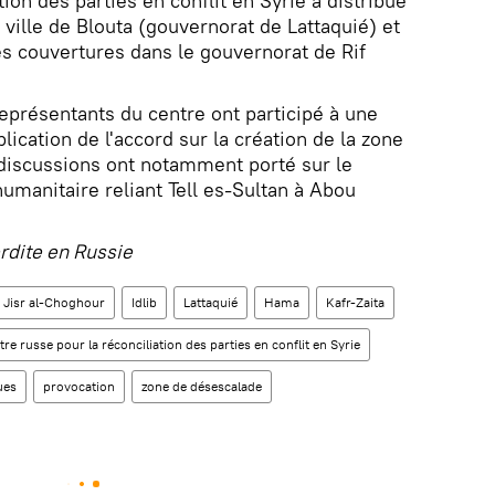
tion des parties en conflit en Syrie a distribué
a ville de Blouta (gouvernorat de Lattaquié) et
s couvertures dans le gouvernorat de Rif
eprésentants du centre ont participé à une
lication de l'accord sur la création de la zone
 discussions ont notamment porté sur le
umanitaire reliant Tell es-Sultan à Abou
erdite en Russie
Jisr al-Choghour
Idlib
Lattaquié
Hama
Kafr-Zaita
re russe pour la réconciliation des parties en conflit en Syrie
ues
provocation
zone de désescalade