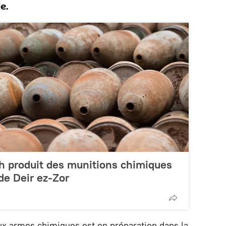
e.
h produit des munitions chimiques
de Deir ez-Zor
ux armes chimiques est en préparation dans la