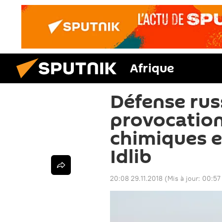
Afrique
Défense rus
provocatio
chimiques e
Idlib
20:08 29.11.2018
(Mis à jour:
00:57 