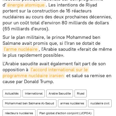
d'
énergie atomique
. Les intentions de Riyad
portent sur la construction de 16 réacteurs
nucléaires au cours des deux prochaines décennies,
pour un coût total d'environ 80 milliards de dollars
(65 milliards d'euros).
Sur le plan militaire, le prince Mohammed ben
Salmane avait promis que, si l'Iran se dotait de
l'arme nucléaire
, l'Arabie saoudite «ferait de même
le plus rapidement possible».
L'Arabie saoudite avait également fait part de son
opposition à
l'accord international sur le 
programme nucléaire iranien
et salué sa remise en
cause par Donald Trump.
Actualités
International
Arabie Saoudite
Riyad
Mohammed ben Salmane Al-Saoud
armes nucléaires
nucléaire civil
réacteurs nucléaires
Plan global d'action conjoint (JCPOA)