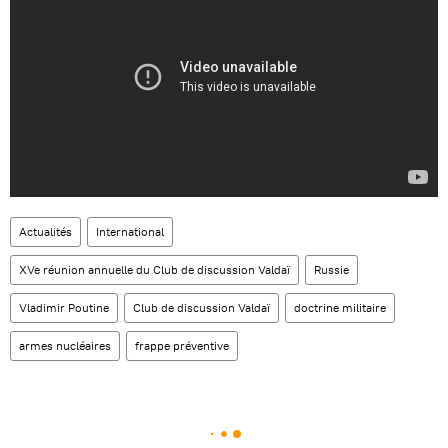
Actualités
International
XVe réunion annuelle du Club de discussion Valdaï
Russie
Vladimir Poutine
Club de discussion Valdaï
doctrine militaire
armes nucléaires
frappe préventive