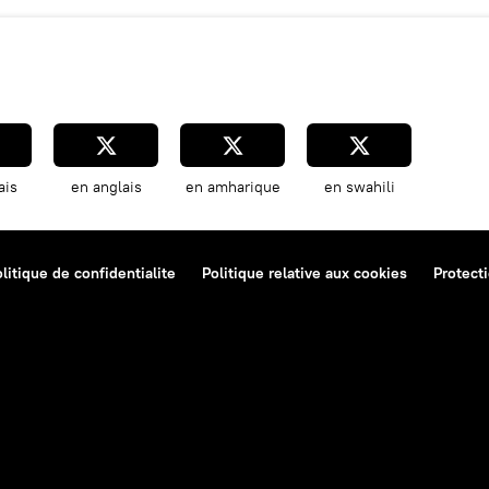
ais
en anglais
en amharique
en swahili
litique de confidentialite
Politique relative aux cookies
Protect