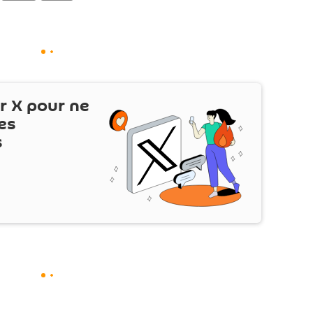
ur
X
pour ne
es
s