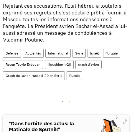
Rejetant ces accusations, l'État hébreu a toutefois
exprimé ses regrets et s'est déclaré prêt à fournir à
Moscou toutes les informations nécessaires à
l'enquête. Le Président syrien Bachar el-Assad a lui-
aussi adressé un message de condoléances à
Vladimir Poutine.
Défense
Actualités
International
Syrie
Israël
Turquie
Recep Tayyip Erdogan
Iliouchine Il-20
crash d'avion
Crash de l'avion russe Il-20 en Syrie
Russie
"Dans l'orbite des actus: la
Matinale de Sputnik"