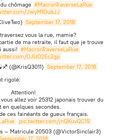
e du chômage
#MacronTraverseLaRue
twitter.com/JwyMfDubJJ
CliveTwo)
September 17, 2018
traversez vous la rue, mamie?
artie de ma retraite, il faut que je trouve
i aussi!
#MacronTraverseLaRue
twitter.com/DJUO2Ec2gp
 ☯️♐ (@KrisQ3011)
September 17, 2018
t rigolé:
Attention!
vous allez voir 25312 japonais trouver du
t en quelques secondes.
 de ces fainéants de gueux français.
LaRue
pic.twitter.com/jnQKuvQC19
s — Matricule 20503 (@VictorSinclair3)
September 17, 2018