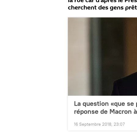
la rue car d’après le Pré
cherchent des gens prêts
La question «que se 
réponse de Macron 
16 Septembre 2018, 23:07