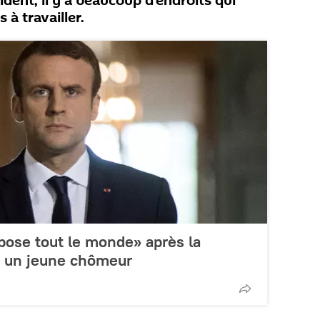
sident, il y a beaucoup d’endroits qui
 à travailler.
pose tout le monde» après la
à un jeune chômeur