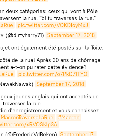
n deux catégories: ceux qui vont à Pôle
aversent la rue. Toi tu traverses la rue."
LaRue
pic.twitter.com/VOKDIoyMxJ
⭐️ (@dirtyharry71)
September 17, 2018
jet ont également été postés sur la Toile:
e côté de la rue! Après 30 ans de chômage
nt a-t-on pu rater cette évidence?
LaRue
pic.twitter.com/o7PkD71TYQ
(@NawakNawak)
September 17, 2018
geux jeunes anglais qui ont acceptés de
traverser la rue.
tudio d'enregistrement et vous connaissez
MacronTraverseLaRue
#Macron
twitter.com/xRVOSKlp3A
ken (@FredericVdBeken)
September 17, 