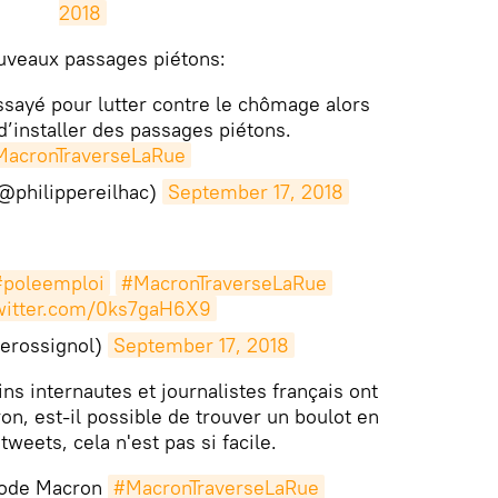
2018
ouveaux passages piétons:
essayé pour lutter contre le chômage alors
t d’installer des passages piétons.
acronTraverseLaRue
(@philippereilhac)
September 17, 2018
#poleemploi
#MacronTraverseLaRue
twitter.com/0ks7gaH6X9
erossignol)
September 17, 2018
ns internautes et journalistes français ont
on, est-il possible de trouver un boulot en
tweets, cela n'est pas si facile.
thode Macron
#MacronTraverseLaRue