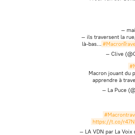
— mai
— ils traversent la rue,
là-bas…
#MacronTrav
— Clive (@
#M
Macron jouant du 
apprendre à trav
— La Puce (
#Macrontrav
https://t.co/r47N
— LA VDN par La Voix