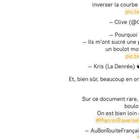
inverser la courb
pic.
— Clive (@
— Pourquoi 
— Ils m'ont sucré une p
un boulot mo
pic.
— ️Kris (La Denrée)
​​Et, bien sûr, beaucoup en on
Sur ce document rare, 
boulo
On est bien loin
#MacronTraverse
— AuBonTouiteFrançai