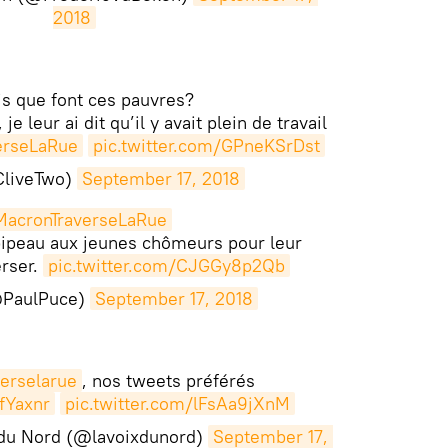
2018
s que font ces pauvres?
 je leur ai dit qu’il y avait plein de travail
erseLaRue
pic.twitter.com/GPneKSrDst
CliveTwo)
September 17, 2018
acronTraverseLaRue
pipeau aux jeunes chômeurs pour leur
erser.
pic.twitter.com/CJGGy8p2Qb
@PaulPuce)
September 17, 2018
erselarue
, nos tweets préférés
fYaxnr
pic.twitter.com/lFsAa9jXnM
 du Nord (@lavoixdunord)
September 17, 