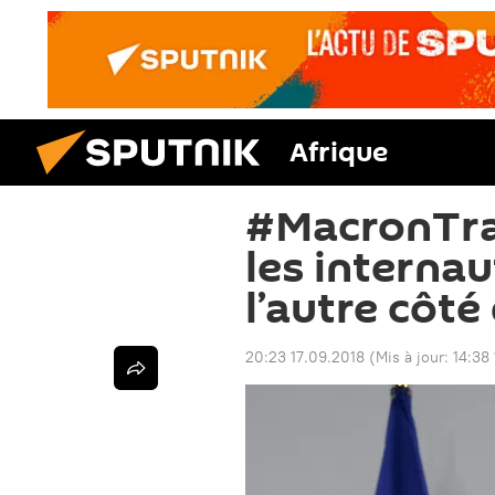
Afrique
#MacronTra
les interna
l’autre côté
20:23 17.09.2018
(Mis à jour:
14:38 