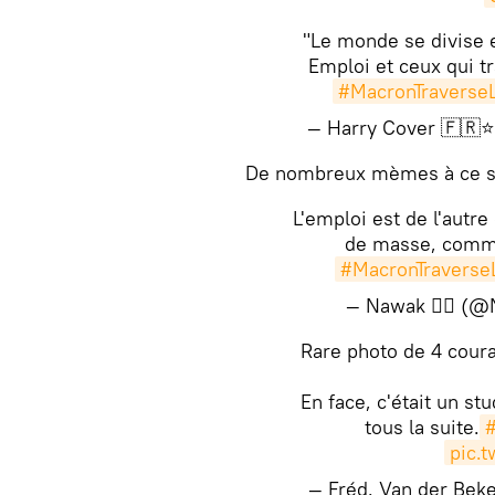
"Le monde se divise e
Emploi et ceux qui tr
#MacronTraverse
— Harry Cover 🇫🇷⭐️
​​De nombreux mèmes à ce su
L'emploi est de l'autr
de masse, comme
#MacronTraverse
— Nawak 🏳️‍🌈 
Rare photo de 4 coura
En face, c'était un s
tous la suite.
#
pic.
— Fréd. Van der Be