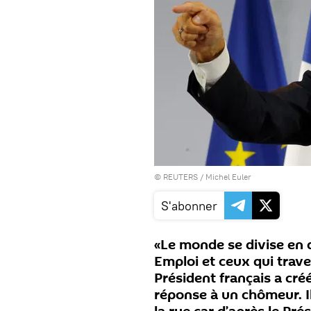
©
REUTERS
/ Michel Euler
S'abonner
«Le monde se divise en 
Emploi et ceux qui traver
Président français a cré
réponse à un chômeur. I