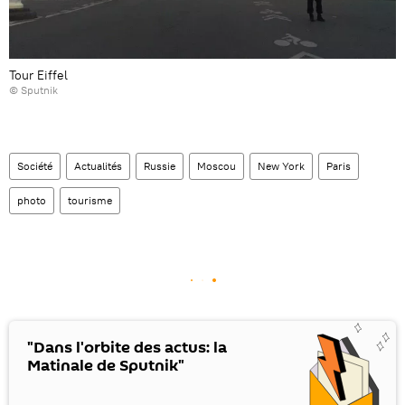
Tour Eiffel
© Sputnik
Société
Actualités
Russie
Moscou
New York
Paris
photo
tourisme
"Dans l'orbite des actus: la
Matinale de Sputnik"