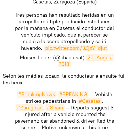
Casetas, Zaragoza (España)
Tres personas han resultado heridas en un
atropello múltiple producido este lunes
por la mañana en Casetas el conductor del
vehículo implicado, que al parecer se
subió a la acera atropellando y salió
huyendo.
pic.twitter.com/3ZjzYFdjut
— Moises Lopez (@chapoisat)
20. August 
2018
Selon les médias locaux, le conducteur a ensuite fui
les lieux.
#BreakingNews
#BREAKING
— Vehicle
strikes pedestrians in
#Casetas
,
#Zaragoza
,
#Spain
— Reports suggest 3
injured after a vehicle mounted the
pavement; car abandoned & driver fled the
scene — Motive unknown at this time