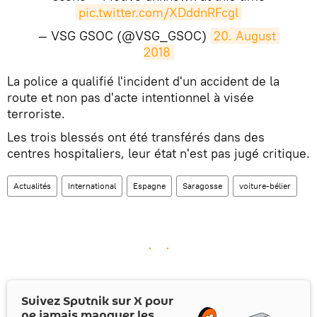
pic.twitter.com/XDddnRFcgl
— VSG GSOC (@VSG_GSOC)
20. August 
2018
​La police a qualifié l'incident d'un accident de la
route et non pas d'acte intentionnel à visée
terroriste.
Les trois blessés ont été transférés dans des
centres hospitaliers, leur état n'est pas jugé critique.
Actualités
International
Espagne
Saragosse
voiture-bélier
Suivez Sputnik sur
X
pour
ne jamais manquer les