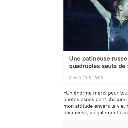
Une patineuse russe e
quadruples sauts de 
8 Août 2018, 15:03
«Un énorme merci pour tout
photos osées dont chacune 
mon attitude envers la vie
positives», a également écrit