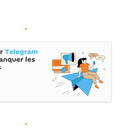
ur
Telegram
anquer les
s