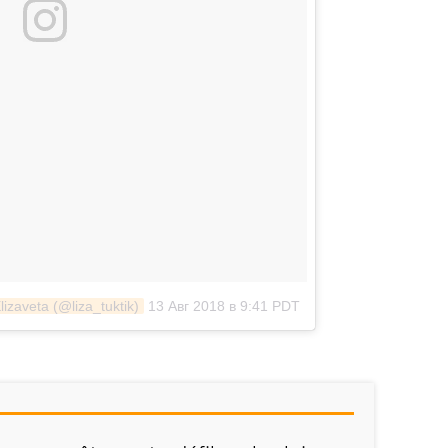
zaveta (@liza_tuktik)
13 Авг 2018 в 9:41 PDT