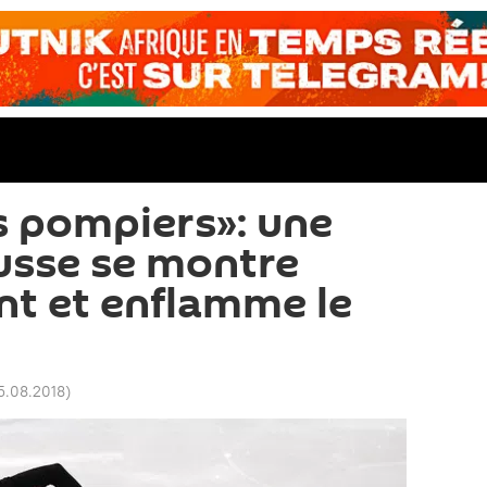
s pompiers»: une
usse se montre
t et enflamme le
15.08.2018
)