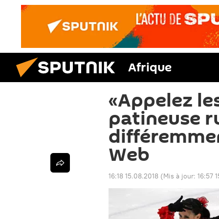
Afrique
«Appelez le
patineuse r
différemmen
Web
16:18 15.08.2018
(Mis à jour:
16:57 