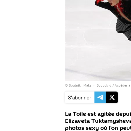
© Sputnik . Maksim Bogodvid
/
Accéder à
S'abonner
La Toile est agitée depui
Elizaveta Tuktamysheva,
photos sexy où l’on peut