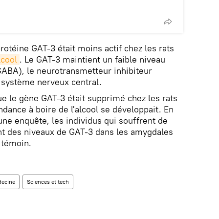
rotéine GAT-3 était moins actif chez les rats
lcool
. Le GAT-3 maintient un faible niveau
GABA), le neurotransmetteur inhibiteur
 système nerveux central.
ue le gène GAT-3 était supprimé chez les rats
endance à boire de l'alcool se développait. En
'une enquête, les individus qui souffrent de
ent des niveaux de GAT-3 dans les amygdales
 témoin.
ecine
Sciences et tech