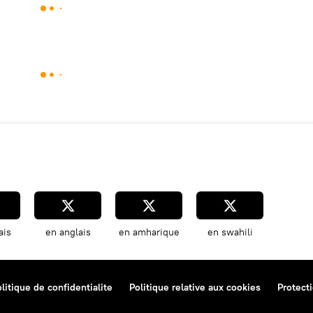
ais
en anglais
en amharique
en swahili
litique de confidentialite
Politique relative aux cookies
Protect