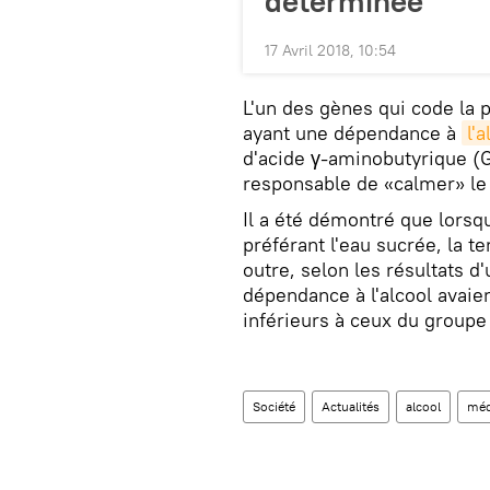
déterminée
17 Avril 2018, 10:54
L'un des gènes qui code la p
ayant une dépendance à
l'a
d'acide γ-aminobutyrique (
responsable de «calmer» le
Il a été démontré que lorsq
préférant l'eau sucrée, la t
outre, selon les résultats d
dépendance à l'alcool avai
inférieurs à ceux du groupe
Société
Actualités
alcool
méd