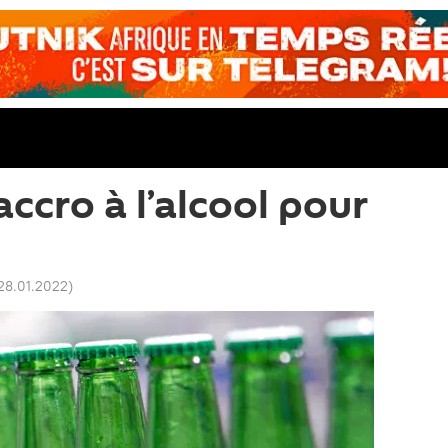
ccro à l’alcool pour
n
 28.01.2022
)