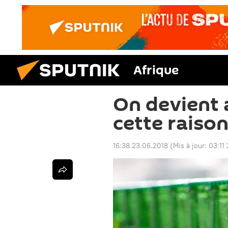
Afrique
On devient a
cette raiso
16:38 23.06.2018
(Mis à jour:
03:11