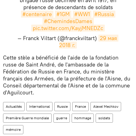
brigade russe décimée en avril 1917, en
présence de descendants de soldats
#centenaire
#1GM
#WW1
#Russia
#ChemindesDames
pic.twitter.com/KayjMNEDZc
— Franck Viltart (@franckviltart)
29 мая 
2018 г.
​Cette stèle a bénéficié de l'aide de la fondation
russe de Saint André, de l'ambassade de la
Fédération de Russie en France, du ministère
français des Armées, de la préfecture de l'Aisne, du
Conseil départemental de l'Aisne et de la commune
d'Aguilcourt.
Actualités
International
Russie
France
Alexeï Mechkov
Première Guerre mondiale
guerre
hommage
soldats
mémoire