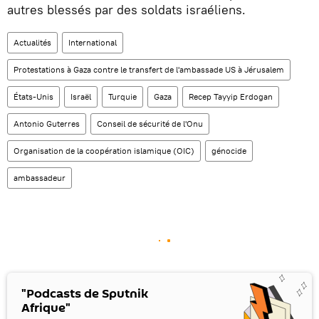
autres blessés par des soldats israéliens.
Actualités
International
Protestations à Gaza contre le transfert de l'ambassade US à Jérusalem
États-Unis
Israël
Turquie
Gaza
Recep Tayyip Erdogan
Antonio Guterres
Conseil de sécurité de l'Onu
Organisation de la coopération islamique (OIC)
génocide
ambassadeur
"Podcasts de Sputnik
Afrique"