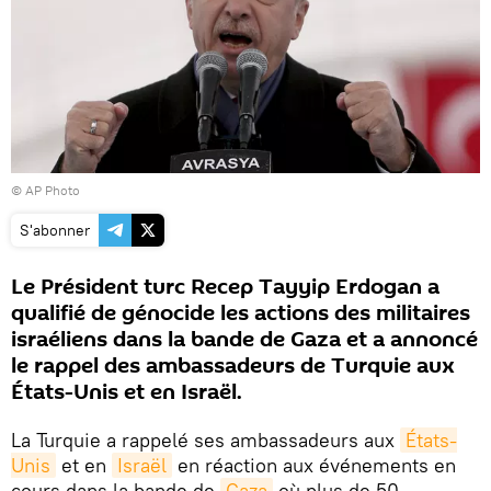
© AP Photo
S'abonner
Le Président turc Recep Tayyip Erdogan a
qualifié de génocide les actions des militaires
israéliens dans la bande de Gaza et a annoncé
le rappel des ambassadeurs de Turquie aux
États-Unis et en Israël.
La Turquie a rappelé ses ambassadeurs aux
États-
Unis
et en
Israël
en réaction aux événements en
cours dans la bande de
Gaza
où plus de 50