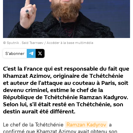
© Sputnik . Said Tsarnaev
/
Accéder à la base multimédia
S'abonner
C’est la France qui est responsable du fait que
Khamzat Azimov, originaire de Tchétchénie
et auteur de l’attaque au couteau à Paris, soit
devenu criminel, estime le chef de la
République de Tchétchénie Ramzan Kadyrov.
Selon lui, s’il était resté en Tchétchénie, son
destin aurait été différent.
Le chef de la Tchétchénie
Ramzan Kadyrov
a
confirmé que Khamzat Azimov avait obtenu son