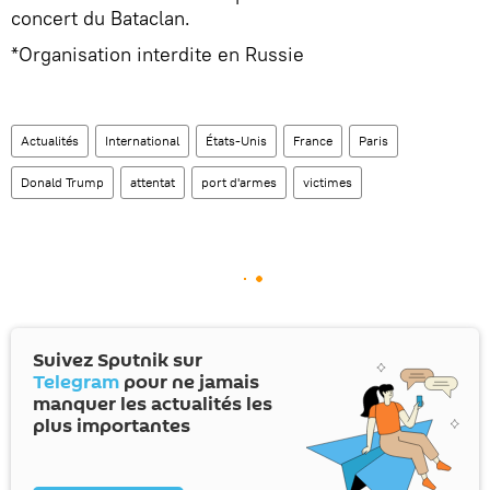
concert du Bataclan.
*Organisation interdite en Russie
Actualités
International
États-Unis
France
Paris
Donald Trump
attentat
port d'armes
victimes
Suivez Sputnik sur
Telegram
pour ne jamais
manquer les actualités les
plus importantes