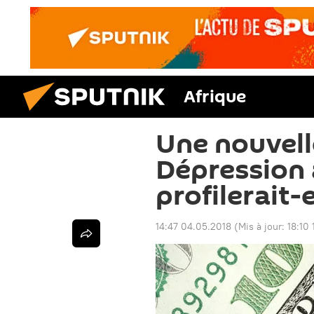
Afrique
Une nouvel
Dépression
profilerait-e
14:47 04.05.2018
(Mis à jour:
18:10