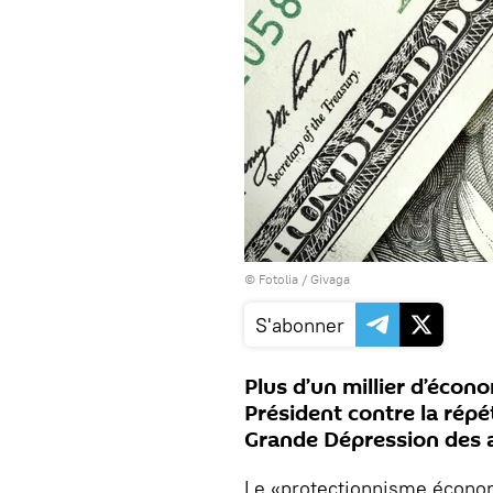
©
Fotolia
/ Givaga
S'abonner
Plus d’un millier d’écon
Président contre la répé
Grande Dépression des 
Le «protectionnisme écono