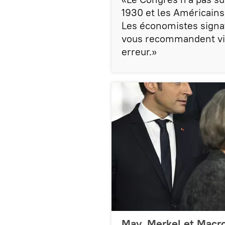
1930 et les Américains 
Les économistes signat
vous recommandent viv
erreur.»
May, Merkel et Macro