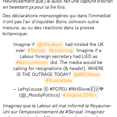
Heureusement que j'ai aussi fait une capture d'écran
en tweetant ça pour la 1re fois.
Des déclarations mensongères qui dans l'immédiat
n'ont pas l'air d'inquiéter Boris Johnson outre
mesure, au vu des réactions dans la presse
britannique:
Imagine if
@UKLabour
had misled the UK
over
#Skripal
#poisoning
. Imagine if a
Labour foreign secretary had LIED as
#BorisJohnson
did. The media would be
calling for resignations (& heads!). WHERE
IS THE OUTRAGE TODAY?
@BBCNews
#RussiaGate
— LeftyLouise Ⓥ #PCPEU #NHSlove🇪🇺🌹
(@_MostlyPolitics)
4 апреля 2018 г.
Imaginez que le Labour ait mal informé le Royaume-
Uni sur l'empoisonnement de #Skripal. Imaginez