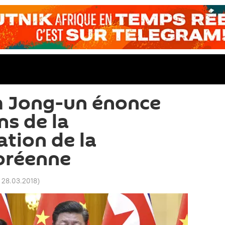
m Jong-un énonce
ns de la
ation de la
oréenne
 28.03.2018
)