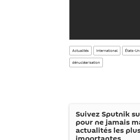
Actualités
International
États-Un
dénucléarisation
Suivez Sputnik s
pour ne jamais m
actualités les plu
importantes