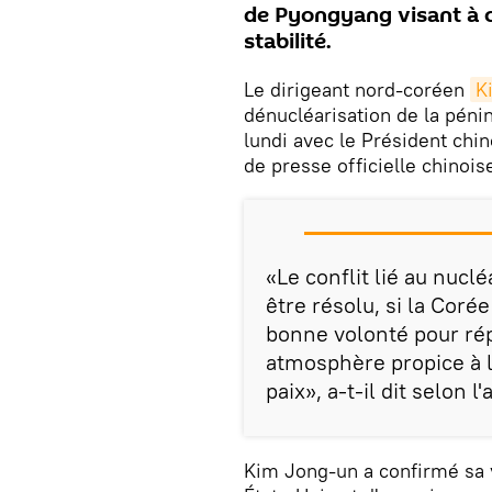
de Pyongyang visant à c
stabilité.
Le dirigeant nord-coréen
K
dénucléarisation de la péni
lundi avec le Président chi
de presse officielle chinois
«Le conflit lié au nucl
être résolu, si la Coré
bonne volonté pour rép
atmosphère propice à la 
paix», a-t-il dit selon l
Kim Jong-un a confirmé sa v