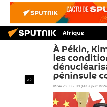
Afrique
À Pékin, Ki
les conditio
dénucléaris
péninsule c
09:44 28.03.2018
(Mis à jour:
15:24