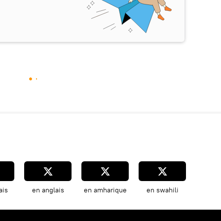
ais
en anglais
en amharique
en swahili