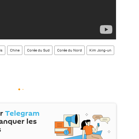
is
Chine
Corée du Sud
Corée du Nord
Kim Jong-un
ur
Telegram
anquer les
s