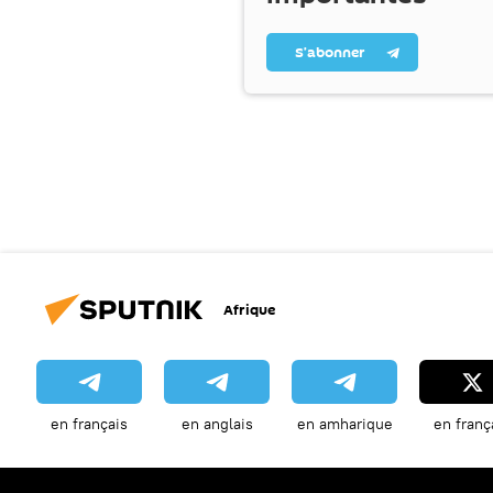
S’abonner
Afrique
en français
en anglais
en amharique
en franç