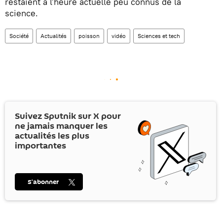
restaient à l'heure actuelle peu connus de la
science.
Société
Actualités
poisson
vidéo
Sciences et tech
Suivez Sputnik sur
X
pour
ne jamais manquer les
actualités les plus
importantes
S’abonner