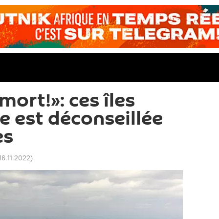
ort!»: ces îles
te est déconseillée
es
16.11.2022
)