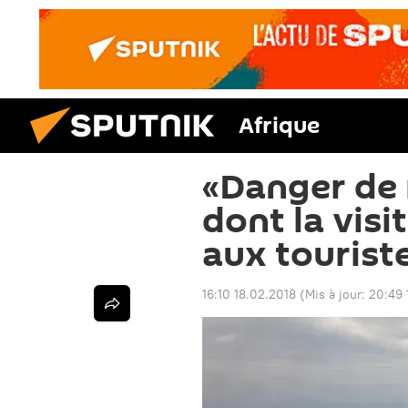
Afrique
«Danger de m
dont la visi
aux tourist
16:10 18.02.2018
(Mis à jour:
20:49 