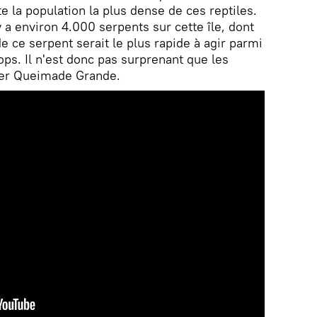
te la population la plus dense de ces reptiles.
 y a environ 4.000 serpents sur cette île, dont
de ce serpent serait le plus rapide à agir parmi
ps. Il n'est donc pas surprenant que les
iter Queimade Grande.