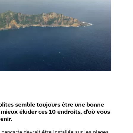
solites semble toujours être une bonne
 mieux éluder ces 10 endroits, d’où vous
enir.
pancarte devrait être installée sur les plages