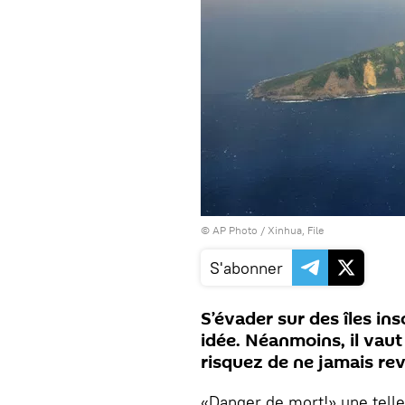
© AP Photo / Xinhua, File
S'abonner
S’évader sur des îles in
idée. Néanmoins, il vaut
risquez de ne jamais rev
«Danger de mort!» une telle 