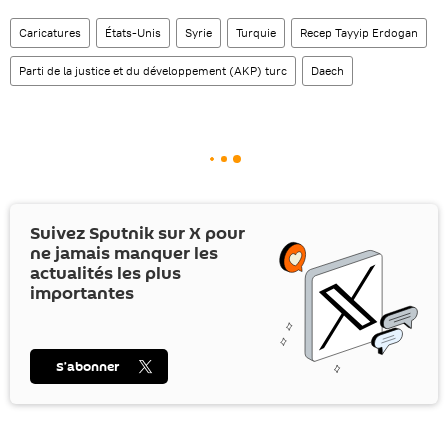
Caricatures
États-Unis
Syrie
Turquie
Recep Tayyip Erdogan
Parti de la justice et du développement (AKP) turc
Daech
Suivez Sputnik sur
X
pour
ne jamais manquer les
actualités les plus
importantes
S’abonner