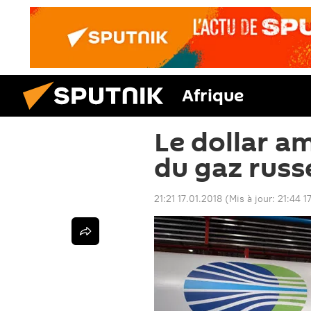
Afrique
Le dollar am
du gaz russ
21:21 17.01.2018
(Mis à jour:
21:44 1