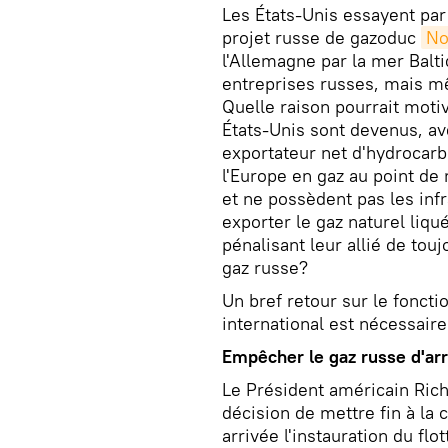
Les États-Unis essayent par 
projet russe de gazoduc
No
l'Allemagne par la mer Balt
entreprises russes, mais m
Quelle raison pourrait moti
États-Unis sont devenus, ave
exportateur net d'hydrocarb
l'Europe en gaz au point de 
et ne possèdent pas les inf
exporter le gaz naturel liqué
pénalisant leur allié de tou
gaz russe?
Un bref retour sur le fonct
international est nécessair
Empêcher le gaz russe d'arr
Le Président américain Ric
décision de mettre fin à la c
arrivée l'instauration du f