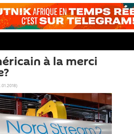
éricain à la merci
e?
7.01.2018
)