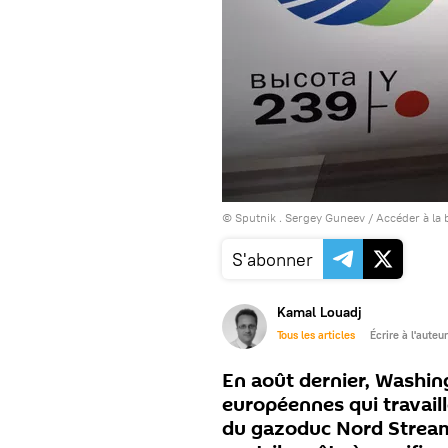
© Sputnik . Sergey Guneev
/
Accéder à la
S'abonner
Kamal Louadj
Tous les articles
Écrire à l'auteur
En août dernier, Washin
européennes qui travail
du gazoduc Nord Stream 