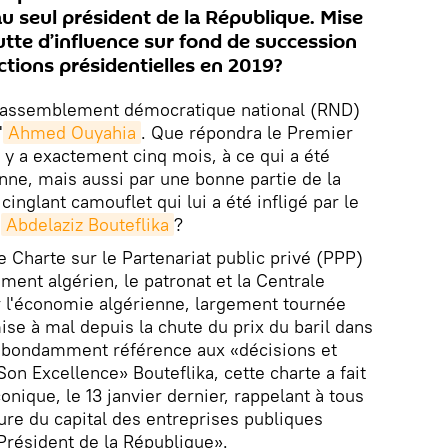
au seul président de la République. Mise
utte d’influence sur fond de succession
ections présidentielles en 2019?
 Rassemblement démocratique national (RND)
'
Ahmed Ouyahia
. Que répondra le Premier
 y a exactement cinq mois, à ce qui a été
enne, mais aussi par une bonne partie de la
inglant camouflet qui lui a été infligé par le
,
Abdelaziz Bouteflika
?
 Charte sur le Partenariat public privé (PPP)
ment algérien, le patronat et la Centrale
er l'économie algérienne, largement tournée
ise à mal depuis la chute du prix du baril dans
t abondamment référence aux «décisions et
Son Excellence» Bouteflika, cette charte a fait
nique, le 13 janvier dernier, rappelant à tous
ture du capital des entreprises publiques
Président de la République».