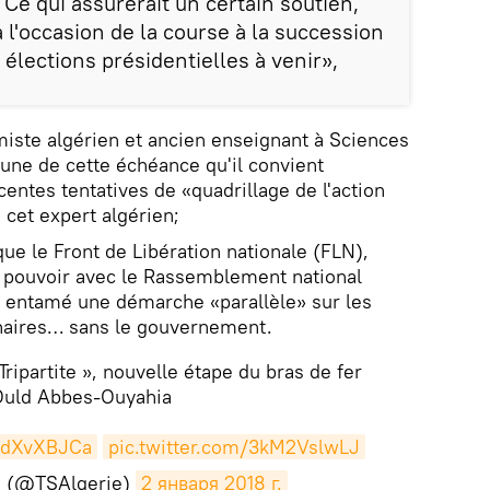
 Ce qui assurerait un certain soutien,
 l'occasion de la course à la succession
 élections présidentielles à venir»,
iste algérien et ancien enseignant à Sciences
'aune de cette échéance qu'il convient
entes tentatives de «quadrillage de l'action
 cet expert algérien;
ue le Front de Libération nationale (FLN),
au pouvoir avec le Rassemblement national
 entamé une démarche «parallèle» sur les
naires… sans le gouvernement.
ripartite », nouvelle étape du bras de fer
Ould Abbes-Ouyahia
qXdXvXBJCa
pic.twitter.com/3kM2VslwLJ
e (@TSAlgerie)
2 января 2018 г.