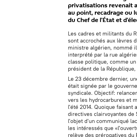
privatisations revenait 
au point, recadrage ou l
du Chef de l’État et d’él
Les cadres et militants du
sont accrochés aux lèvres d
ministre algérien, nommé il
interprété par la rue algéri
classe politique, comme un c
président de la République
Le 23 décembre dernier, une
était signée par le gouverne
syndicale. Objectif: relanc
vers les hydrocarbures et m
l'été 2014. Quoique faisan
directives clairvoyantes de 
l'objet d'un communiqué laco
les intéressés que «l'ouver
relève des prérogatives du 