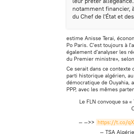
leur prêter allégeance.
notamment financier, à
du Chef de l'État et des
estime Anisse Terai, économ
Po Paris. C'est toujours à l
également d'analyser les réc
du Premier ministre», selon
Ce serait dans ce contexte q
parti historique algérien, 
démocratique de Ouyahia, a
PPP, avec les mêmes parte
Le FLN convoque sa « T
— —>>
https://t.co/
— TSA Algéri