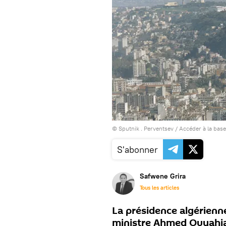
© Sputnik . Perventsev
/
Accéder à la bas
S'abonner
Safwene Grira
Tous les articles
La présidence algérien
ministre Ahmed Ouyahia 