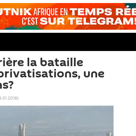
ière la bataille
privatisations, une
ns?
8.01.2018
)