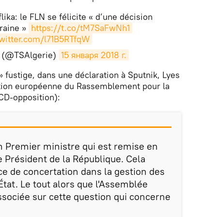
lika: le FLN se félicite « d’une décision
eraine »
https://t.co/tM7SaFwNh1
twitter.com/l71B5RTfqW
e (@TSAlgerie)
15 января 2018 г.
l» fustige, dans une déclaration à Sputnik, Lyes
ction européenne du Rassemblement pour la
CD-opposition):
n Premier ministre qui est remise en
e Président de la République. Cela
e de concertation dans la gestion des
'État. Le tout alors que l'Assemblée
associée sur cette question qui concerne