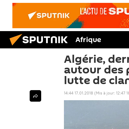
Afrique
Algérie, derr
autour des 
lutte de cla
14:44 17.01.2018
(Mis à jour:
12:47 1