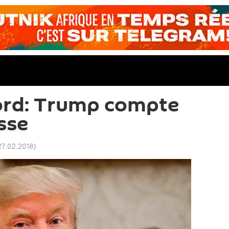
ord: Trump compte
usse
27.02.2018
)