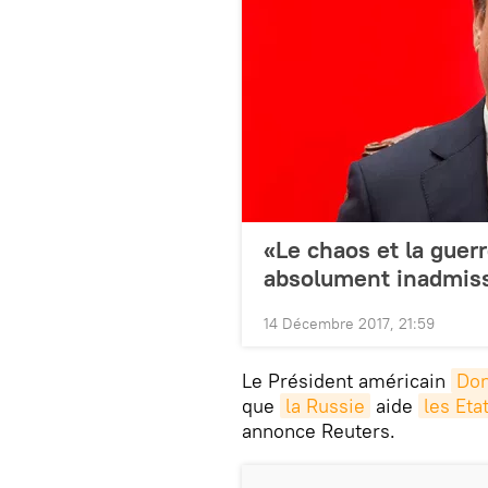
«Le chaos et la guer
absolument inadmiss
14 Décembre 2017, 21:59
Le Président américain
Don
que
la Russie
aide
les Eta
annonce Reuters.