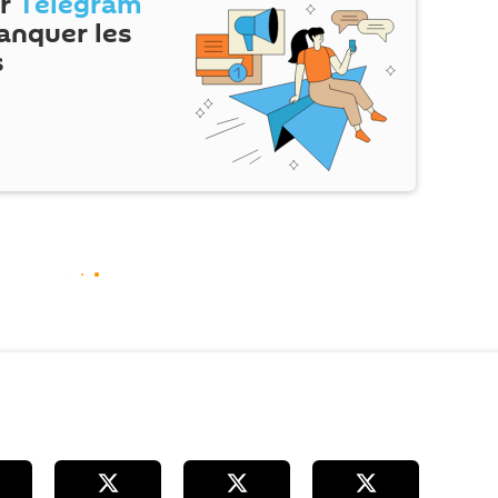
ur
Telegram
anquer les
s