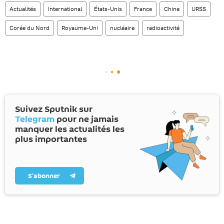
Actualités
International
États-Unis
France
Chine
URSS
Corée du Nord
Royaume-Uni
nucléaire
radioactivité
Suivez Sputnik sur
Telegram
pour ne jamais
manquer les actualités les
plus importantes
S’abonner