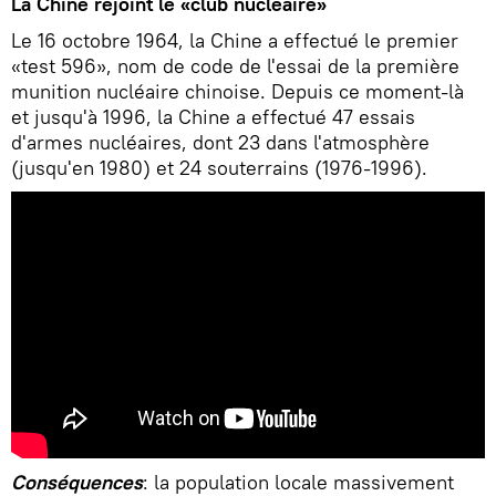
La Chine rejoint le «club nucléaire»
Le 16 octobre 1964, la Chine a effectué le premier
«test 596», nom de code de l'essai de la première
munition nucléaire chinoise. Depuis ce moment-là
et jusqu'à 1996, la Chine a effectué 47 essais
d'armes nucléaires, dont 23 dans l'atmosphère
(jusqu'en 1980) et 24 souterrains (1976-1996).
Conséquences
: la population locale massivement