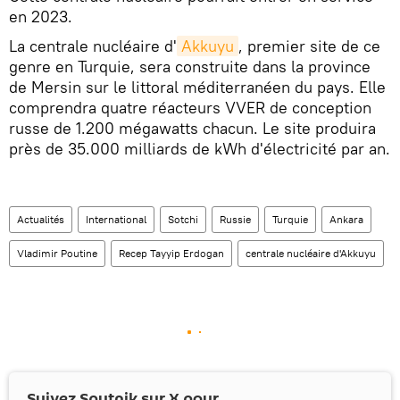
en 2023.
La centrale nucléaire d'
Akkuyu
, premier site de ce
genre en Turquie, sera construite dans la province
de Mersin sur le littoral méditerranéen du pays. Elle
comprendra quatre réacteurs VVER de conception
russe de 1.200 mégawatts chacun. Le site produira
près de 35.000 milliards de kWh d'électricité par an.
Actualités
International
Sotchi
Russie
Turquie
Ankara
Vladimir Poutine
Recep Tayyip Erdogan
centrale nucléaire d'Akkuyu
Suivez Sputnik sur
X
pour