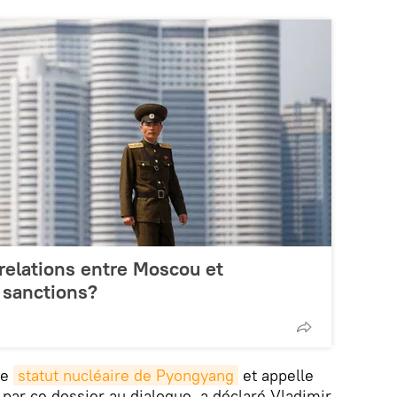
 relations entre Moscou et
 sanctions?
le
statut nucléaire de Pyongyang
et appelle
 par ce dossier au dialogue, a déclaré Vladimir