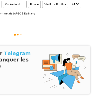
Corée du Nord
Russie
Vladimir Poutine
APEC
ommet de l'APEC à Da Nang
ur
Telegram
anquer les
s