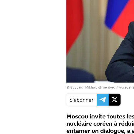
© Sputnik . Mikhail Klimentyev
/
Accéder à
S'abonner
Moscou invite toutes le
nucléaire coréen à rédui
entamer un dialogue, a 