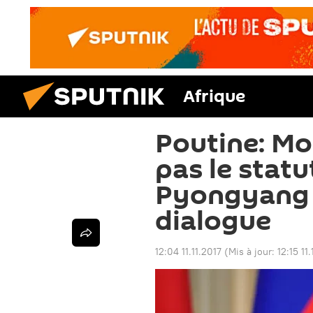
Afrique
Poutine: Mo
pas le statu
Pyongyang 
dialogue
12:04 11.11.2017
(Mis à jour:
12:15 11