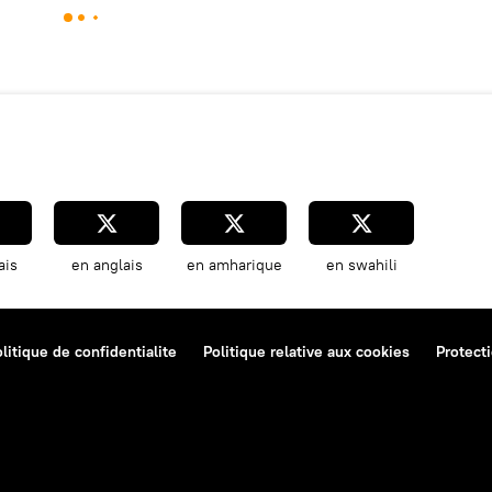
ais
en anglais
en amharique
en swahili
litique de confidentialite
Politique relative aux cookies
Protect