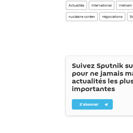
Actualités
International
Vietnam
nucléaire coréen
négociations
S
Suivez Sputnik s
pour ne jamais m
actualités les plu
importantes
S’abonner