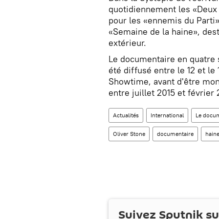
quotidiennement les «Deux M
pour les «ennemis du Parti»
«Semaine de la haine», dest
extérieur.
Le documentaire en quatre s
été diffusé entre le 12 et le
Showtime, avant d'être mont
entre juillet 2015 et février 
Actualités
International
Le docum
Oliver Stone
documentaire
hain
Suivez Sputnik s