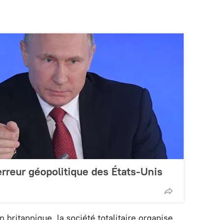
erreur géopolitique des États-Unis
n britannique, la société totalitaire organise