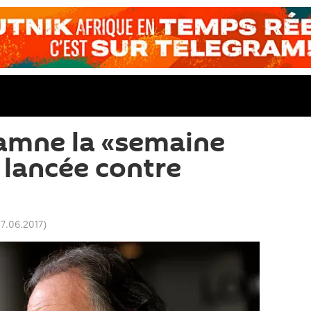
amne la «semaine
 lancée contre
27.06.2017
)