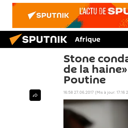
Afrique
Stone cond
de la haine»
Poutine
16:58 27.06.2017
(Mis à jour:
17:16 