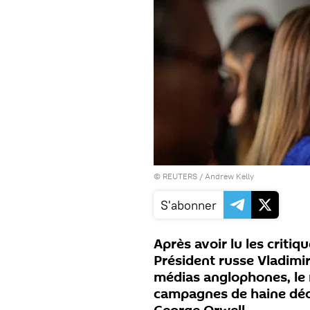
©
REUTERS
/ Andrew Kelly
S'abonner
Après avoir lu les criti
Président russe Vladimir
médias anglophones, le r
campagnes de haine décr