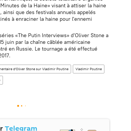
inutes de la Haine» visant à attiser la haine
, ainsi que des festivals annuels appelés
inés à enraciner la haine pour l'ennemi
éries «The Putin Interviews» d'Oliver Stone a
 15 juin par la chaîne câblée américaine
ré en Russie. Le tournage a été effectué
2017.
entaire d'Oliver Stone sur Vladimir Poutine
Vladimir Poutine
e
ur
Telegram