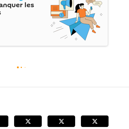
anquer les
s