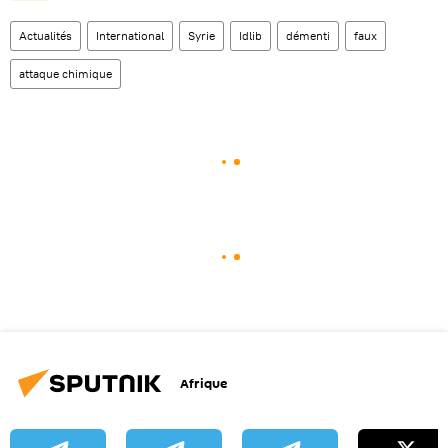
Actualités
International
Syrie
Idlib
démenti
faux
attaque chimique
Afrique