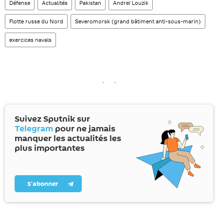
Défense
Actualités
Pakistan
Andreï Louzik
Flotte russe du Nord
Severomorsk (grand bâtiment anti-sous-marin)
exercices navals
Suivez Sputnik sur
Telegram
pour ne jamais
manquer les actualités les
plus importantes
S’abonner