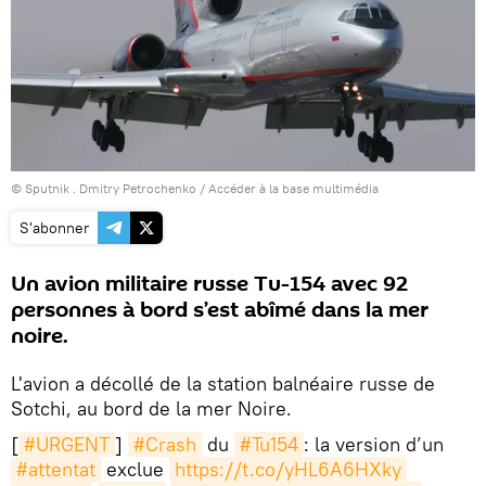
© Sputnik . Dmitry Petrochenko
/
Accéder à la base multimédia
S'abonner
Un avion militaire russe Tu-154 avec 92
personnes à bord s’est abîmé dans la mer
noire.
L'avion a décollé de la station balnéaire russe de
Sotchi, au bord de la mer Noire.
​[
#URGENT
]
#Crash
du
#Tu154
: la version d’un
#attentat
exclue
https://t.co/yHL6A6HXky