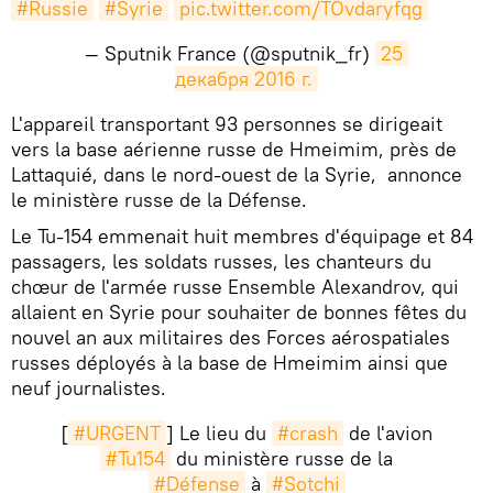
#Russie
#Syrie
pic.twitter.com/TOvdaryfqg
— Sputnik France (@sputnik_fr)
25 
декабря 2016 г.
L'appareil transportant 93 personnes se dirigeait
vers la base aérienne russe de Hmeimim, près de
Lattaquié, dans le nord-ouest de la Syrie, annonce
le ministère russe de la Défense.
Le Tu-154 emmenait huit membres d'équipage et 84
passagers, les soldats russes, les chanteurs du
chœur de l'armée russe Ensemble Alexandrov, qui
allaient en Syrie pour souhaiter de bonnes fêtes du
nouvel an aux militaires des Forces aérospatiales
russes déployés à la base de Hmeimim ainsi que
neuf journalistes.
[
#URGENT
] Le lieu du
#crash
de l'avion
#Tu154
du ministère russe de la
#Défense
à
#Sotchi