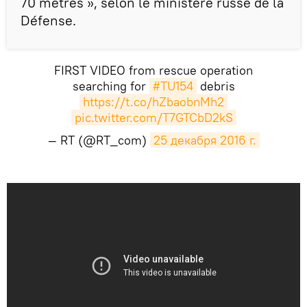
70 mètres », selon le ministère russe de la
Défense.
FIRST VIDEO from rescue operation
searching for
#TU154
debris
https://t.co/hZbaobnMh2
pic.twitter.com/T7GTCbD2kS
— RT (@RT_com)
25 декабря 2016 г.