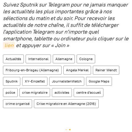
Suivez Sputnik sur Telegram pour ne jamais manquer
les actualités les plus importantes grâce à nos
sélections du matin et du soir. Pour recevoir les
actualités de notre chaîne, il suffit de télécharger
l'application Telegram sur n'importe quel
smartphone, tablette ou ordinateur puis cliquer sur le
lien
et appuyer sur « Join »
Actualités
International
Allemagne
Cologne
Fribourg-en-Brisgau (Allemagne)
Angela Merkel
Rainer Wendt
Sputnik
XY-Einzelfall
JournalistenWatch
Google Maps
police
crise migratoire
activistes
centre d'accueil
crime organisé
Crise migratoire en Allemagne (2016)