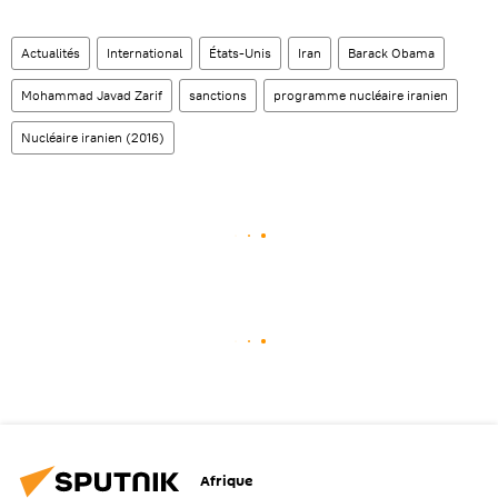
Actualités
International
États-Unis
Iran
Barack Obama
Mohammad Javad Zarif
sanctions
programme nucléaire iranien
Nucléaire iranien (2016)
Afrique