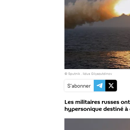
© Sputnik . Ildus Gilyazutdinov
S'abonner
Les militaires russes ont
hypersonique destiné à é