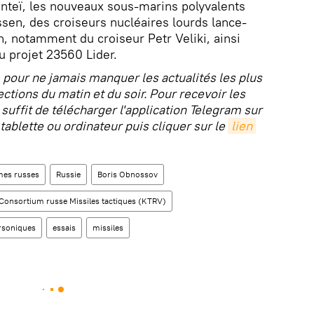
nteï, les nouveaux sous-marins polyvalents
sen, des croiseurs nucléaires lourds lance-
n, notamment du croiseur Petr Veliki, ainsi
u projet 23560 Lider.
 pour ne jamais manquer les actualités les plus
ctions du matin et du soir. Pour recevoir les
l suffit de télécharger l'application Telegram sur
ablette ou ordinateur puis cliquer sur le
lien
mes russes
Russie
Boris Obnossov
Consortium russe Missiles tactiques (KTRV)
rsoniques
essais
missiles