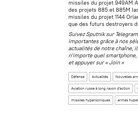
missiles du projet 949AM A
des projets 885 et 885M Ias
missiles du projet 1144 Orla
que des futurs destroyers d
Suivez Sputnik sur Telegram
importantes grâce à nos séle
actualités de notre chaîne, i
n'importe quel smartphone, t
et appuyer sur « Join »
Défense
Actualités
Nouvelles ar
Aviation russe à long rayon d'action
missiles hypersoniques
armes hype