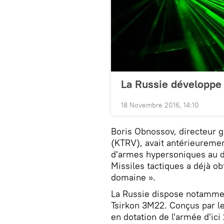
La Russie développe
18 Novembre 2016, 14:10
Boris Obnossov, directeur g
(KTRV), avait antérieuremen
d'armes hypersoniques au d
Missiles tactiques a déjà ob
domaine ».
La Russie dispose notammen
Tsirkon 3M22. Conçus par le
en dotation de l'armée d'ic