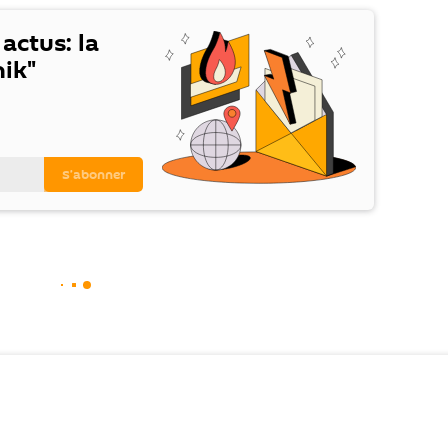
 actus: la
ik"