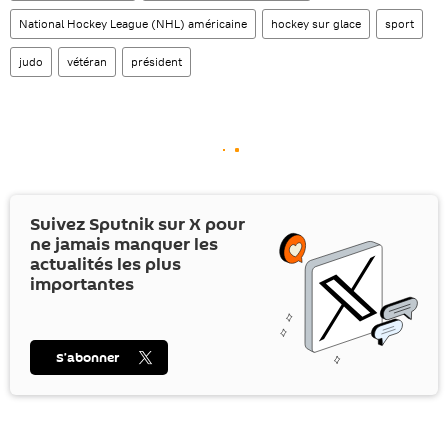
National Hockey League (NHL) américaine
hockey sur glace
sport
judo
vétéran
président
Suivez Sputnik sur
X
pour
ne jamais manquer les
actualités les plus
importantes
S’abonner