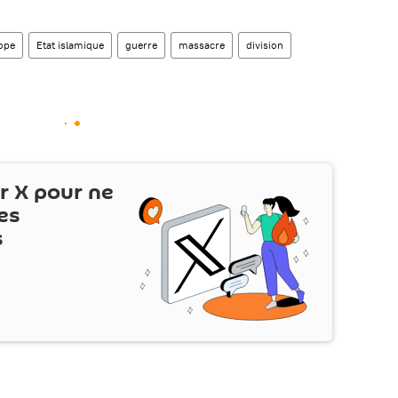
ope
Etat islamique
guerre
massacre
division
ur
X
pour ne
es
s