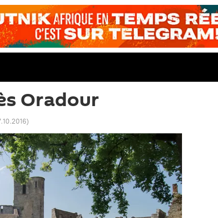
ès Oradour
7.10.2016
)