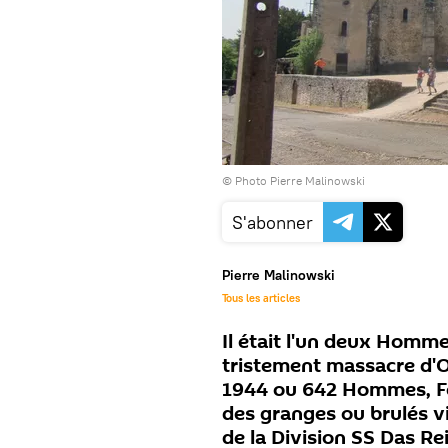
© Photo Pierre Malinowski
S'abonner
Pierre Malinowski
Tous les articles
Il était l'un deux Homme
tristement massacre d'Or
1944 ou 642 Hommes, Fe
des granges ou brulés vif
de la Division SS Das Re