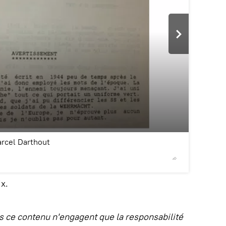
2
/5
arcel Darthout
© Photo P
x.
 ce contenu n'engagent que la responsabilité