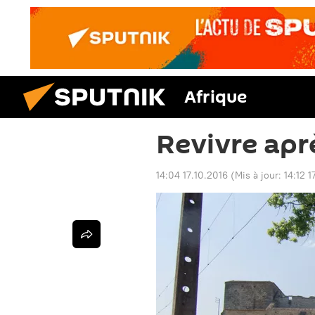
Afrique
Revivre apr
14:04 17.10.2016
(Mis à jour:
14:12 1