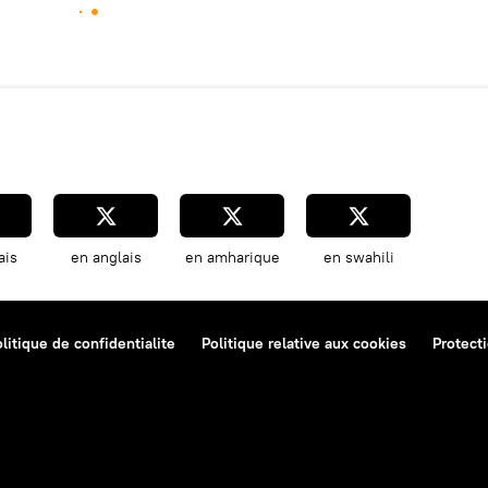
ais
en anglais
en amharique
en swahili
litique de confidentialite
Politique relative aux cookies
Protect