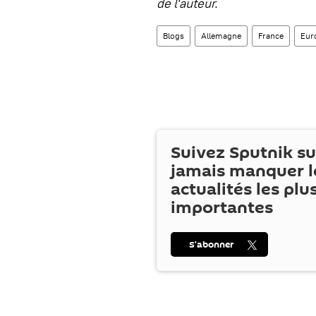
de l'auteur.
Blogs
Allemagne
France
Eur
Suivez Sputnik s
jamais manquer l
actualités les plu
importantes
S’abonner