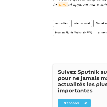
le
lien 
et appuyer sur « Joi
Actualités
International
États-Un
Human Rights Watch (HRW)
armem
Suivez Sputnik s
pour ne jamais m
actualités les plu
importantes
S’abonner