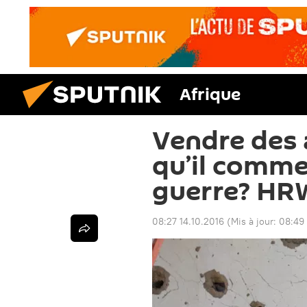
Afrique
Vendre des 
qu’il comme
guerre? HRW
08:27 14.10.2016
(Mis à jour:
08:49 