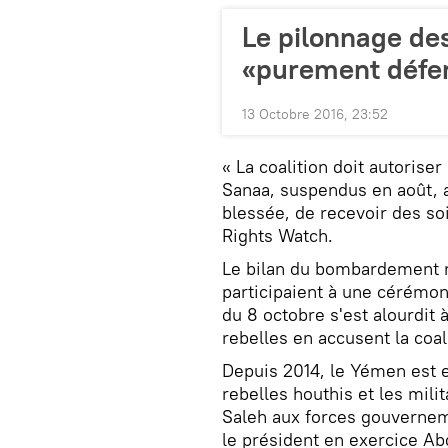
Le pilonnage de
«purement défen
13 Octobre 2016, 23:52
« La coalition doit autoris
Sanaa, suspendus en août, 
blessée, de recevoir des so
Rights Watch.
Le bilan du bombardement 
participaient à une cérémon
du 8 octobre s'est alourdit 
rebelles en accusent la coa
Depuis 2014, le Yémen est e
rebelles houthis et les milit
Saleh aux forces gouvernem
le président en exercice A