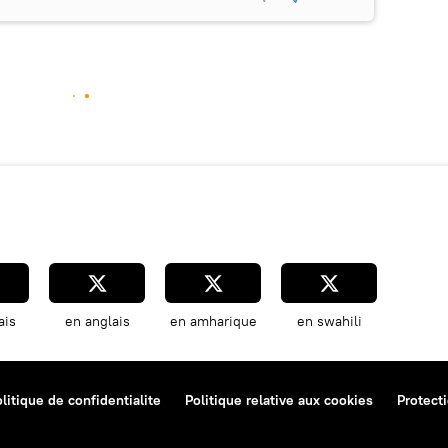
ais
en anglais
en amharique
en swahili
litique de confidentialite
Politique relative aux cookies
Protect