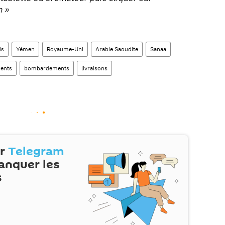
n »
is
Yémen
Royaume-Uni
Arabie Saoudite
Sanaa
ents
bombardements
livraisons
ur
Telegram
anquer les
s