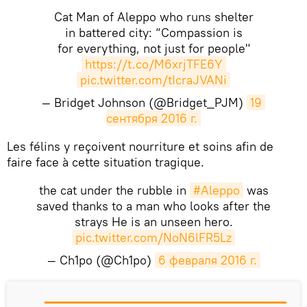
Cat Man of Aleppo who runs shelter
in battered city: “Compassion is
for everything, not just for people"
https://t.co/M6xrjTFE6Y
pic.twitter.com/tIcraJVANi
— Bridget Johnson (@Bridget_PJM)
19 
сентября 2016 г.
​Les félins y reçoivent nourriture et soins afin de
faire face à cette situation tragique.
the cat under the rubble in
#Aleppo
was
saved thanks to a man who looks after the
strays He is an unseen hero.
pic.twitter.com/NoN6lFR5Lz
— Ch1po (@Ch1po)
6 февраля 2016 г.