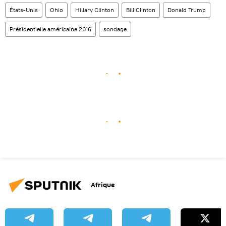
États-Unis
Ohio
Hillary Clinton
Bill Clinton
Donald Trump
Présidentielle américaine 2016
sondage
Afrique