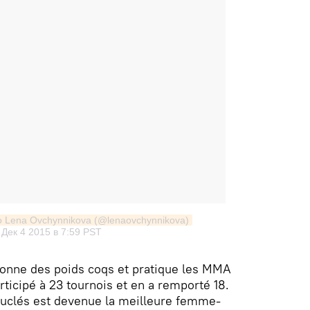
 Lena Ovchynnikova (@lenaovchynnikova)
Дек 4 2015 в 7:59 PST
onne des poids coqs et pratique les MMA
articipé à 23 tournois et en a remporté 18.
ouclés est devenue la meilleure femme-