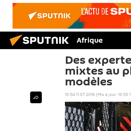
Afrique
Des experte
mixtes au p
modèles
10:54 11.07.2016
(Mis à jour:
10:55 