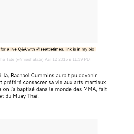
or a live Q&A with @seattletimes, link is in my bio
ha Tate (@mieshatate) Авг 12 2015 в 11:39 PDT
-là, Rachael Cummins aurait pu devenir
 préféré consacrer sa vie aux arts martiaux
 on l'a baptisé dans le monde des MMA, fait
 et du Muay Thaï.