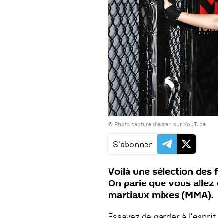
© Photo
capture d'écran sur YouTube
S'abonner
Voilà une sélection des
On parie que vous allez
martiaux mixes (MMA).
Essayez de garder à l'espri