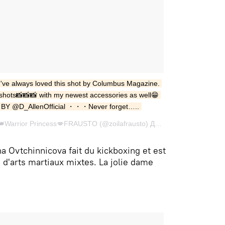
 I've always loved this shot by Columbus Magazine. 
hots📸📸📸 with my newest accessories as well😁 
BY @D_AllenOfficial ・・・Never forget…..
Фото опубликовано ZOILA👑Warrior Princess💋FRAUSTO (@zoilafrausto) Дек 24 2015 в 11:09 PST
a Ovtchinnicova fait du kickboxing et est
d'arts martiaux mixtes. La jolie dame
.