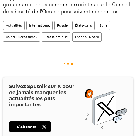
groupes reconnus comme terroristes par le Conseil
de sécurité de l'Onu se poursuivent néanmoins.
Actualités
International
Russie
États-Unis
Syrie
Valéri Guérassimov
Etat islamique
Front al-Nosra
Suivez Sputnik sur
X
pour
ne jamais manquer les
actualités les plus
importantes
S’abonner