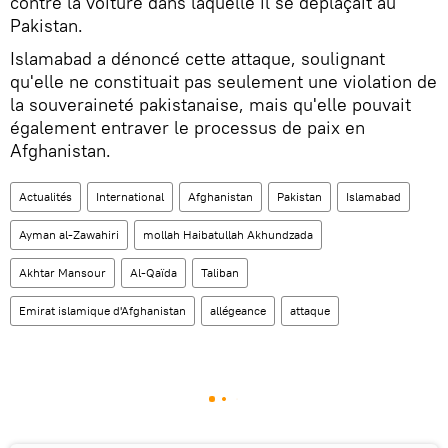
contre la voiture dans laquelle il se déplaçait au
Pakistan.
Islamabad a dénoncé cette attaque, soulignant
qu'elle ne constituait pas seulement une violation de
la souveraineté pakistanaise, mais qu'elle pouvait
également entraver le processus de paix en
Afghanistan.
Actualités
International
Afghanistan
Pakistan
Islamabad
Ayman al-Zawahiri
mollah Haibatullah Akhundzada
Akhtar Mansour
Al-Qaïda
Taliban
Emirat islamique d'Afghanistan
allégeance
attaque