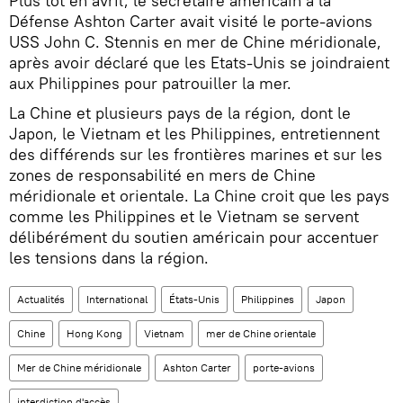
Plus tôt en avril, le secrétaire américain à la
Défense Ashton Carter avait visité le porte-avions
USS John C. Stennis en mer de Chine méridionale,
après avoir déclaré que les Etats-Unis se joindraient
aux Philippines pour patrouiller la mer.
La Chine et plusieurs pays de la région, dont le
Japon, le Vietnam et les Philippines, entretiennent
des différends sur les frontières marines et sur les
zones de responsabilité en mers de Chine
méridionale et orientale. La Chine croit que les pays
comme les Philippines et le Vietnam se servent
délibérément du soutien américain pour accentuer
les tensions dans la région.
Actualités
International
États-Unis
Philippines
Japon
Chine
Hong Kong
Vietnam
mer de Chine orientale
Mer de Chine méridionale
Ashton Carter
porte-avions
interdiction d'accès