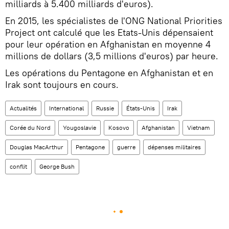
milliards à 5.400 milliards d'euros).
En 2015, les spécialistes de l'ONG National Priorities
Project ont calculé que les Etats-Unis dépensaient
pour leur opération en Afghanistan en moyenne 4
millions de dollars (3,5 millions d'euros) par heure.
Les opérations du Pentagone en Afghanistan et en
Irak sont toujours en cours.
Actualités
International
Russie
États-Unis
Irak
Corée du Nord
Yougoslavie
Kosovo
Afghanistan
Vietnam
Douglas MacArthur
Pentagone
guerre
dépenses militaires
conflit
George Bush