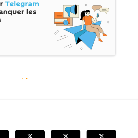
ur
Telegram
anquer les
s