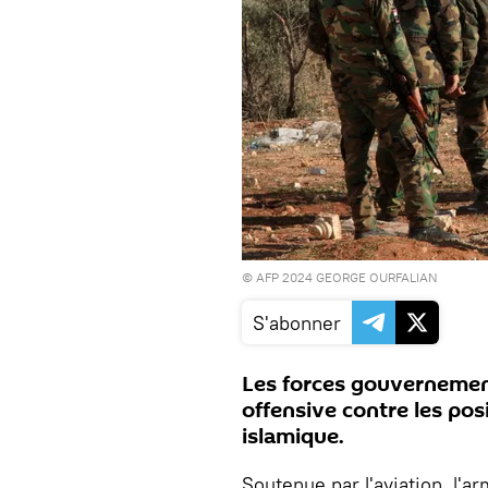
© AFP 2024 GEORGE OURFALIAN
S'abonner
Les forces gouvernement
offensive contre les pos
islamique.
Soutenue par l'aviation, l'ar