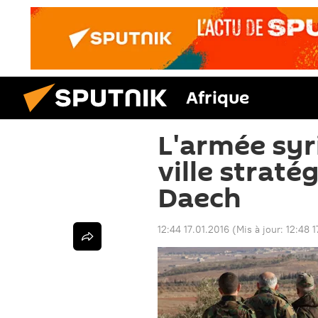
Afrique
L'armée syr
ville strat
Daech
12:44 17.01.2016
(Mis à jour:
12:48 1