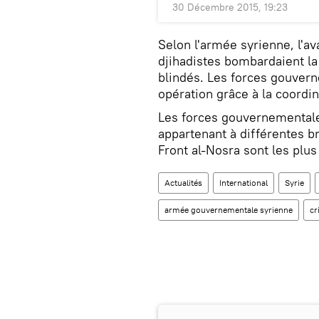
30 Décembre 2015, 19:23
Selon l'armée syrienne, l'av
djihadistes bombardaient la
blindés. Les forces gouvern
opération grâce à la coordinat
Les forces gouvernementale
appartenant à différentes br
Front al-Nosra sont les plus
Actualités
International
Syrie
armée gouvernementale syrienne
cr