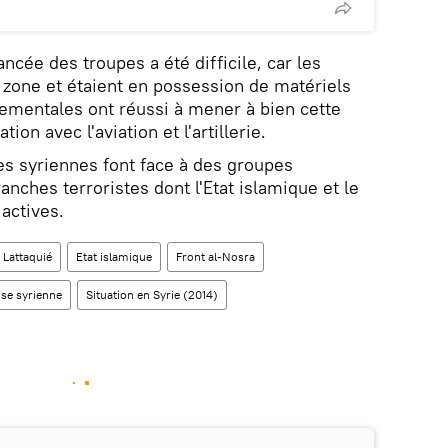
ancée des troupes a été difficile, car les
 zone et étaient en possession de matériels
ementales ont réussi à mener à bien cette
ion avec l'aviation et l'artillerie.
s syriennes font face à des groupes
anches terroristes dont l'Etat islamique et le
 actives.
Lattaquié
Etat islamique
Front al-Nosra
ise syrienne
Situation en Syrie (2014)