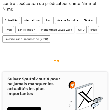
contre l'exécution du prédicateur chiite Nimr al-
Nimr.
Actualités
International
Iran
Arabie Saoudite
Téhéran
Riyad
Ban Ki-moon
Mohammad Javad Zarif
ONU
crise
La crise irano-saoudienne (2016)
Suivez Sputnik sur
X
pour
ne jamais manquer les
actualités les plus
importantes