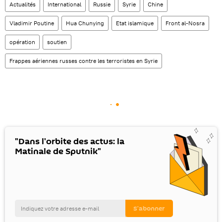
Actualités
International
Russie
Syrie
Chine
Vladimir Poutine
Hua Chunying
Etat islamique
Front al-Nosra
opération
soutien
Frappes aériennes russes contre les terroristes en Syrie
"Dans l'orbite des actus: la
Matinale de Sputnik"