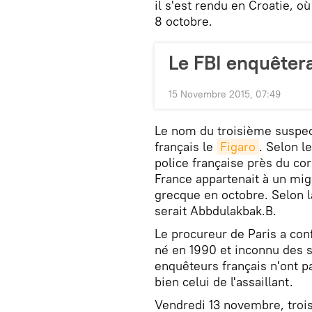
il s'est rendu en Croatie, où
8 octobre.
Le FBI enquêtera
15 Novembre 2015, 07:49
Le nom du troisième suspect
français le
Figaro
. Selon l
police française près du co
France appartenait à un migr
grecque en octobre. Selon l
serait Abbdulakbak.B.
Le procureur de Paris a conf
né en 1990 et inconnu des s
enquêteurs français n'ont p
bien celui de l'assaillant.
Vendredi 13 novembre, trois