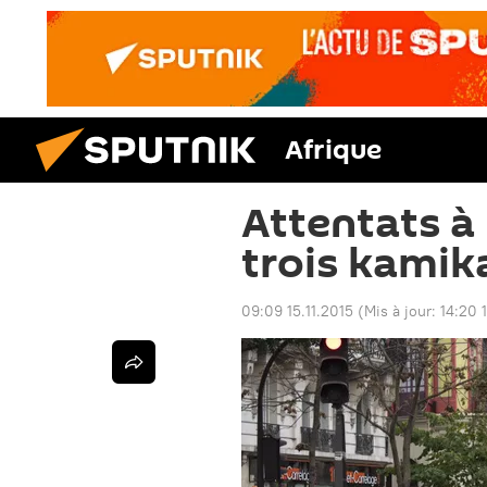
Afrique
Attentats à 
trois kamik
09:09 15.11.2015
(Mis à jour:
14:20 