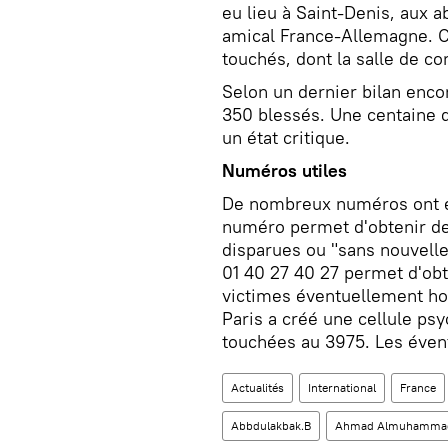
eu lieu à Saint-Denis, aux 
amical France-Allemagne. Ci
touchés, dont la salle de co
Selon un dernier bilan enco
350 blessés. Une centaine 
un état critique.
Numéros utiles
De nombreux numéros ont ét
numéro permet d'obtenir de
disparues ou "sans nouvelle
01 40 27 40 27 permet d'obte
victimes éventuellement hos
Paris a créé une cellule psy
touchées au 3975. Les éven
Actualités
International
France
Abbdulakbak.B
Ahmad Almuhamma