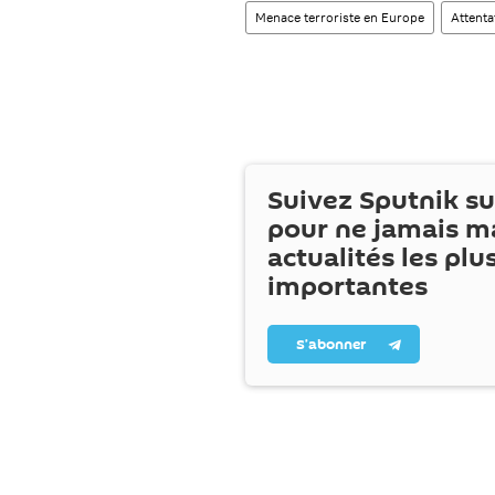
Menace terroriste en Europe
Attenta
Suivez Sputnik s
pour ne jamais m
actualités les plu
importantes
S’abonner