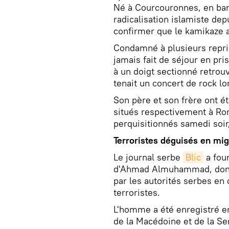
Né à Courcouronnes, en banli
radicalisation islamiste dep
confirmer que le kamikaze a
Condamné à plusieurs repris
jamais fait de séjour en pris
à un doigt sectionné retrouv
tenait un concert de rock lor
Son père et son frère ont é
situés respectivement à Rom
perquisitionnés samedi soir,
Terroristes déguisés en mig
Le journal serbe
Blic
a four
d'Ahmad Almuhammad, dont l
par les autorités serbes en 
terroristes.
L'homme a été enregistré en
de la Macédoine et de la Se