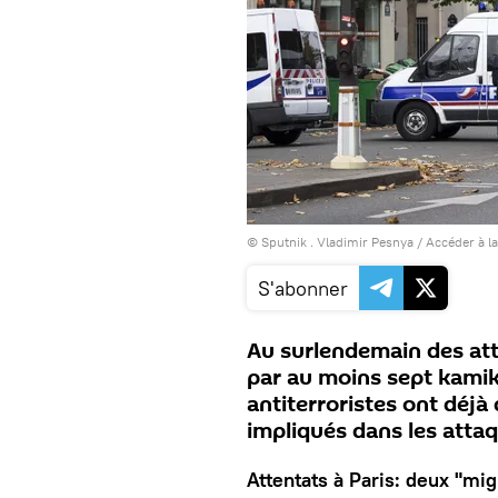
© Sputnik . Vladimir Pesnya
/
Accéder à l
S'abonner
Au surlendemain des att
par au moins sept kamik
antiterroristes ont déjà 
impliqués dans les atta
Attentats à Paris: deux "mi