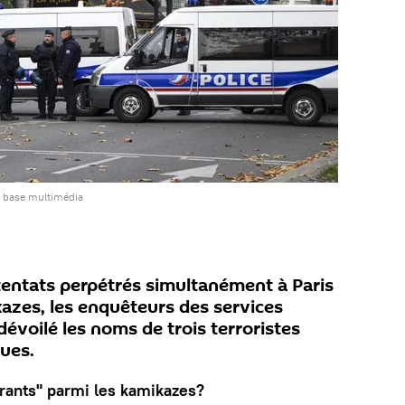
a base multimédia
entats perpétrés simultanément à Paris
azes, les enquêteurs des services
dévoilé les noms de trois terroristes
ques.
grants" parmi les kamikazes?