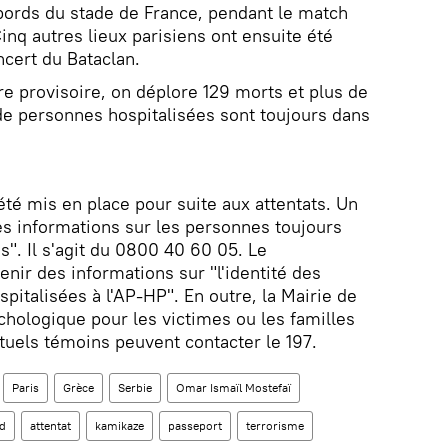
abords du stade de France, pendant le match
nq autres lieux parisiens ont ensuite été
ncert du Bataclan.
re provisoire, on déplore 129 morts et plus de
de personnes hospitalisées sont toujours dans
é mis en place pour suite aux attentats. Un
s informations sur les personnes toujours
s". Il s'agit du 0800 40 60 05. Le
nir des informations sur "l'identité des
pitalisées à l'AP-HP". En outre, la Mairie de
chologique pour les victimes ou les familles
tuels témoins peuvent contacter le 197.
Paris
Grèce
Serbie
Omar Ismaïl Mostefaï
d
attentat
kamikaze
passeport
terrorisme