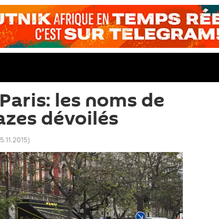
Paris: les noms de
azes dévoilés
15.11.2015
)