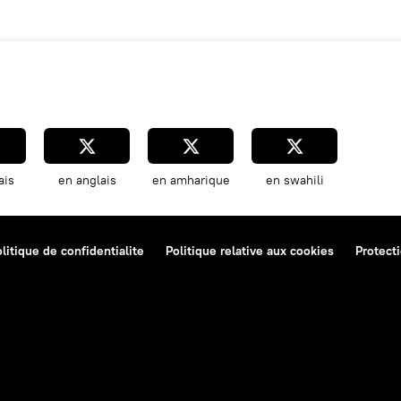
ais
en anglais
en amharique
en swahili
litique de confidentialite
Politique relative aux cookies
Protect