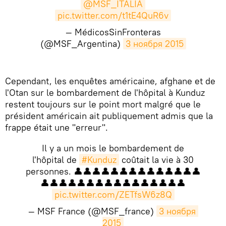
@MSF_ITALIA
pic.twitter.com/t1tE4QuR6v
— MédicosSinFronteras
(@MSF_Argentina)
3 ноября 2015
Cependant, les enquêtes américaine, afghane et de
l'Otan sur le bombardement de l'hôpital à Kunduz
restent toujours sur le point mort malgré que le
président américain ait publiquement admis que la
frappe était une "erreur".
Il y a un mois le bombardement de
l'hôpital de
#Kunduz
coûtait la vie à 30
personnes. 👤👤👤👤👤👤👤👤👤👤👤👤👤👤
👤👤👤👤👤👤👤👤👤👤👤👤👤👤👤👤
pic.twitter.com/ZETfsW6z8Q
— MSF France (@MSF_france)
3 ноября 
2015