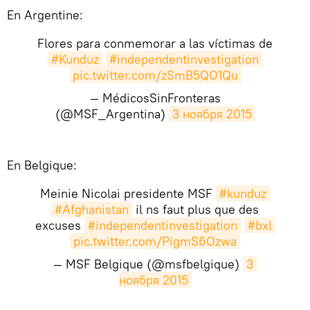
En Argentine:
Flores para conmemorar a las víctimas de
#Kunduz
#independentinvestigation
pic.twitter.com/zSmB5QO1Qu
— MédicosSinFronteras
(@MSF_Argentina)
3 ноября 2015
En Belgique:
Meinie Nicolai presidente MSF
#kunduz
#Afghanistan
il ns faut plus que des
excuses
#independentinvestigation
#bxl
pic.twitter.com/PigmS6Ozwa
— MSF Belgique (@msfbelgique)
3 
ноября 2015