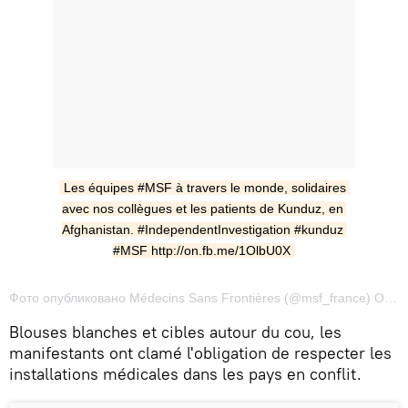
Les équipes #MSF à travers le monde, solidaires 
avec nos collègues et les patients de Kunduz, en 
Afghanistan. ‪#‎IndependentInvestigation‬ #kunduz 
#MSF http://on.fb.me/1OlbU0X
Фото опубликовано Médecins Sans Frontières (@msf_france) Окт 7 2015 в 7:22 PDT
Blouses blanches et cibles autour du cou, les
manifestants ont clamé l'obligation de respecter les
installations médicales dans les pays en conflit.