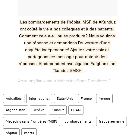
Les bombardements de l’hôpital MSF de ‪#‎Kunduz‬ 
ont coûté la vie à nos collègues et à des patients. 
Comment cela a-t-il pu se produire? Nous voulons 
une réponse et demandons l’ouverture d’une 
enquête indépendante! Ajoutez votre voix et 
partageons ce message pour obtenir des 
réponses. ‪#‎IndependentInvestigation‬ #afghanistan 
#kunduz #MSF
Фото опубликовано Médecins Sans Frontières (@msf_france) Окт 6 2015 в 9:51 PDT
Actualités
International
États-Unis
France
Yémen
Afghanistan
Genève
Kunduz
OTAN
Médecins sans frontières (MSF)
bombardements
frappe aérienne
hôpital
morts