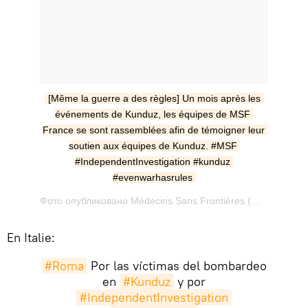
[Même la guerre a des règles] Un mois après les 
événements de Kunduz, les équipes de MSF 
France se sont rassemblées afin de témoigner leur 
soutien aux équipes de Kunduz. #MSF 
#IndependentInvestigation #kunduz 
#evenwarhasrules
Фото опубликовано Médecins Sans Frontières (@msf_france) Ноя 4 2015 в 2:00 PST
En Italie:
#Roma
Por las víctimas del bombardeo
en
#Kunduz
y por
#IndependentInvestigation